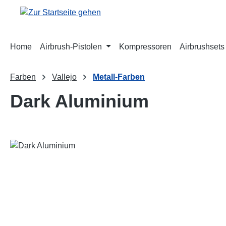
m Hauptinhalt springen
Zur Suche springen
Zur Hauptnavigation springen
Home
Airbrush-Pistolen
Kompressoren
Airbrushsets
Farben
Vallejo
Metall-Farben
Dark Aluminium
Bildergalerie überspringen