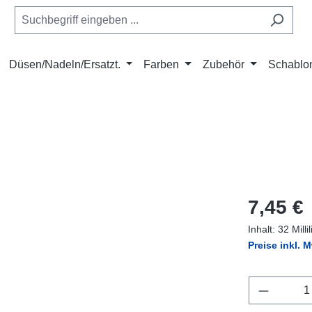
Düsen/Nadeln/Ersatzt.
Farben
Zubehör
Schablo
Regulärer Pr
7,45 €
Inhalt:
32 Milli
Preise inkl. 
Produkt 