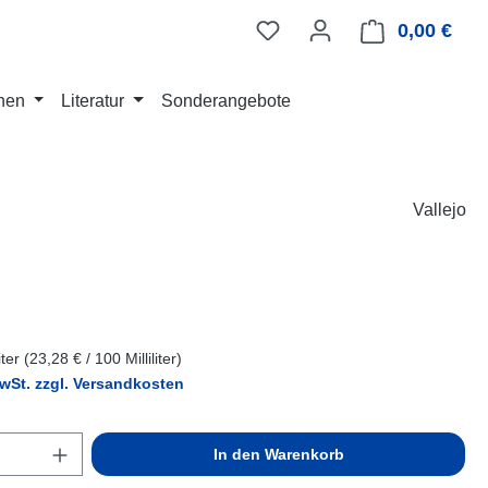
0,00 €
Ware
nen
Literatur
Sonderangebote
Vallejo
eis:
liter
(23,28 € / 100 Milliliter)
MwSt. zzgl. Versandkosten
Anzahl: Gib den gewünschten Wert ein ode
In den Warenkorb