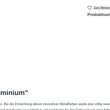
Zum Merkzet
Produktnu
uminium"
n. Bei der Entwicklung dieser innovativen Metallfarben wurde eine völlig
neue
d gleichzeitig wasserlöslich und spritzfertig für den Gebrauch mit einer Airb