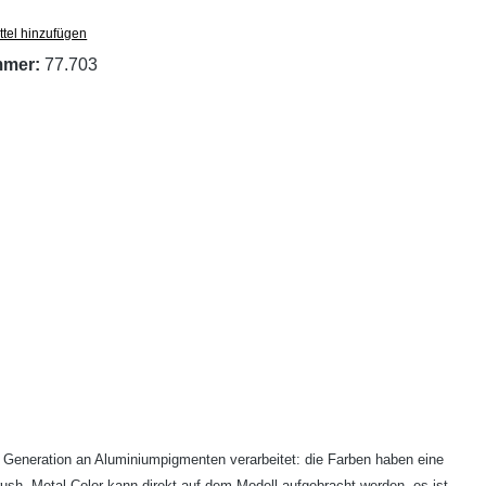
tel hinzufügen
mmer:
77.703
 Generation an Aluminiumpigmenten verarbeitet: die Farben haben eine
rush. Metal Color kann direkt auf dem Modell aufgebracht werden, es ist