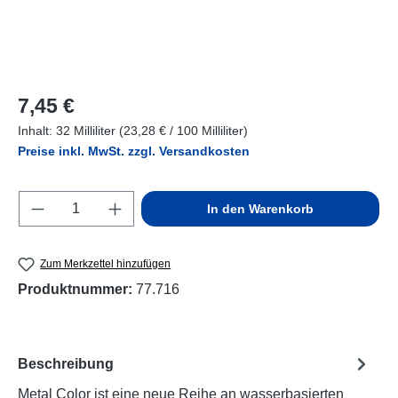
Regulärer Preis:
7,45 €
Inhalt:
32 Milliliter
(23,28 € / 100 Milliliter)
Preise inkl. MwSt. zzgl. Versandkosten
Produkt Anzahl: Gib den gewünschten Wert e
In den Warenkorb
Zum Merkzettel hinzufügen
Produktnummer:
77.716
Beschreibung
Metal Color ist eine neue Reihe an wasserbasierten