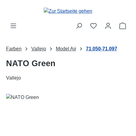
Zum Hauptinhalt springen
Ware
Farben
Vallejo
Model Air
71.050-71.097
NATO Green
Vallejo
Bildergalerie überspringen