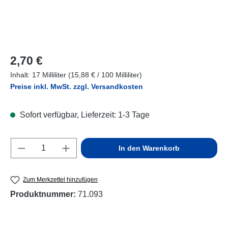
Regulärer Preis:
2,70 €
Inhalt:
17 Milliliter
(15,88 € / 100 Milliliter)
Preise inkl. MwSt. zzgl. Versandkosten
Sofort verfügbar, Lieferzeit: 1-3 Tage
Produkt Anzahl: Gib den gewünschten Wert e
In den Warenkorb
Zum Merkzettel hinzufügen
Produktnummer:
71.093