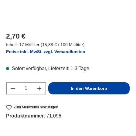
Regulärer Preis:
2,70 €
Inhalt:
17 Milliliter
(15,88 € / 100 Milliliter)
Preise inkl. MwSt. zzgl. Versandkosten
Sofort verfügbar, Lieferzeit: 1-3 Tage
Produkt Anzahl: Gib den gewünschten Wert e
In den Warenkorb
Zum Merkzettel hinzufügen
Produktnummer:
71.096