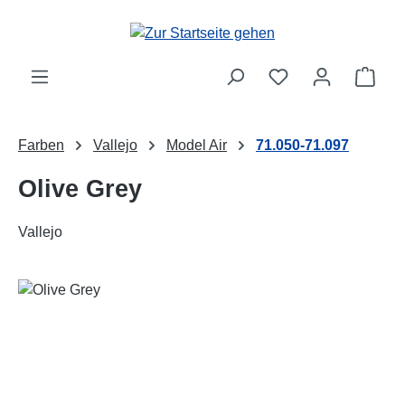
Zum Hauptinhalt springen
Ware
Farben
Vallejo
Model Air
71.050-71.097
Olive Grey
Vallejo
Bildergalerie überspringen