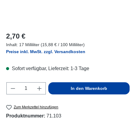
Regulärer Preis:
2,70 €
Inhalt:
17 Milliliter
(15,88 € / 100 Milliliter)
Preise inkl. MwSt. zzgl. Versandkosten
Sofort verfügbar, Lieferzeit: 1-3 Tage
Produkt Anzahl: Gib den gewünschten Wert e
In den Warenkorb
Zum Merkzettel hinzufügen
Produktnummer:
71.103