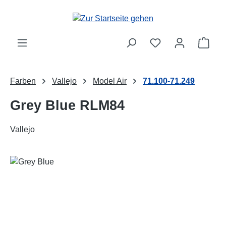
Zum Hauptinhalt springen
Ware
Farben
Vallejo
Model Air
71.100-71.249
Grey Blue RLM84
Vallejo
Bildergalerie überspringen