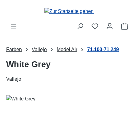
Zum Hauptinhalt springen
Ware
Farben
Vallejo
Model Air
71.100-71.249
White Grey
Vallejo
Bildergalerie überspringen