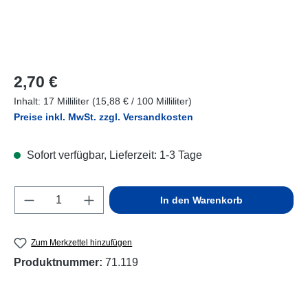
Regulärer Preis:
2,70 €
Inhalt:
17 Milliliter
(15,88 € / 100 Milliliter)
Preise inkl. MwSt. zzgl. Versandkosten
Sofort verfügbar, Lieferzeit: 1-3 Tage
Produkt Anzahl: Gib den gewünschten Wert e
In den Warenkorb
Zum Merkzettel hinzufügen
Produktnummer:
71.119