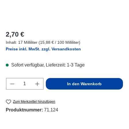
Regulärer Preis:
2,70 €
Inhalt:
17 Milliliter
(15,88 € / 100 Milliliter)
Preise inkl. MwSt. zzgl. Versandkosten
Sofort verfügbar, Lieferzeit: 1-3 Tage
Produkt Anzahl: Gib den gewünschten Wert e
In den Warenkorb
Zum Merkzettel hinzufügen
Produktnummer:
71.124