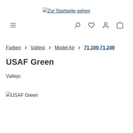
Zum Hauptinhalt springen
Ware
Farben
Vallejo
Model Air
71.100-71.249
USAF Green
Vallejo
Bildergalerie überspringen