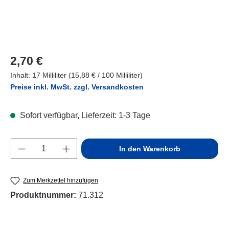
Regulärer Preis:
2,70 €
Inhalt:
17 Milliliter
(15,88 € / 100 Milliliter)
Preise inkl. MwSt. zzgl. Versandkosten
Sofort verfügbar, Lieferzeit: 1-3 Tage
Produkt Anzahl: Gib den gewünschten Wert e
In den Warenkorb
Zum Merkzettel hinzufügen
Produktnummer:
71.312