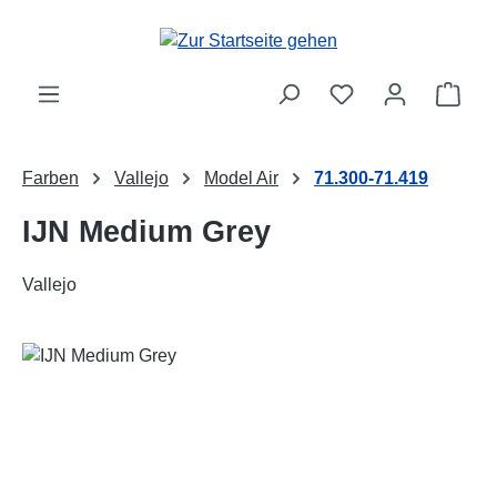
Zum Hauptinhalt springen
Ware
Farben
Vallejo
Model Air
71.300-71.419
IJN Medium Grey
Vallejo
Bildergalerie überspringen