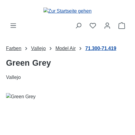
Zum Hauptinhalt springen
Ware
Farben
Vallejo
Model Air
71.300-71.419
Green Grey
Vallejo
Bildergalerie überspringen