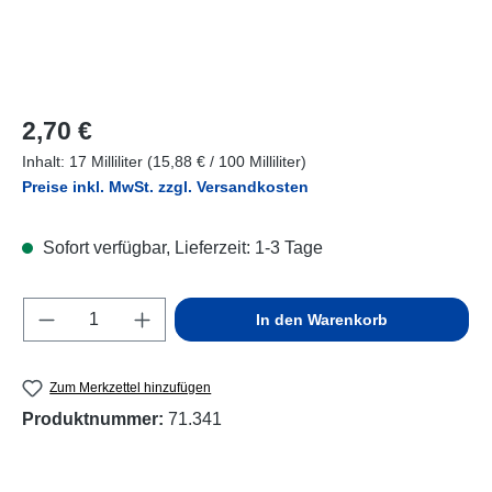
Regulärer Preis:
2,70 €
Inhalt:
17 Milliliter
(15,88 € / 100 Milliliter)
Preise inkl. MwSt. zzgl. Versandkosten
Sofort verfügbar, Lieferzeit: 1-3 Tage
Produkt Anzahl: Gib den gewünschten Wert e
In den Warenkorb
Zum Merkzettel hinzufügen
Produktnummer:
71.341