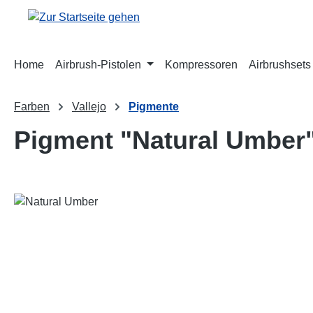
m Hauptinhalt springen
Zur Suche springen
Zur Hauptnavigation springen
Home
Airbrush-Pistolen
Kompressoren
Airbrushsets
Farben
Vallejo
Pigmente
Pigment "Natural Umber
Bildergalerie überspringen