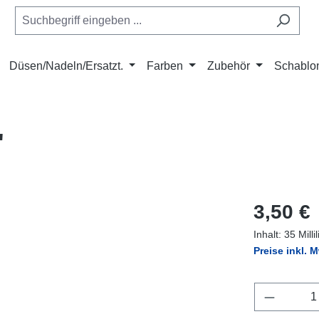
Düsen/Nadeln/Ersatzt.
Farben
Zubehör
Schablo
"
Regulärer Pr
3,50 €
Inhalt:
35 Milli
Preise inkl. 
Produkt 