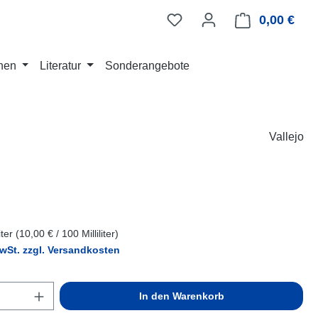
0,00 €
Ware
nen
Literatur
Sonderangebote
Vallejo
eis:
liter
(10,00 € / 100 Milliliter)
MwSt. zzgl. Versandkosten
Anzahl: Gib den gewünschten Wert ein ode
In den Warenkorb