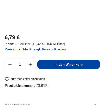
Regulärer Preis:
6,79 €
Inhalt:
60 Milliliter
(11,32 € / 100 Milliliter)
Preise inkl. MwSt. zzgl. Versandkosten
Produkt Anzahl: Gib den gewünschten Wert e
In den Warenkorb
Zum Merkzettel hinzufügen
Produktnummer:
73.612