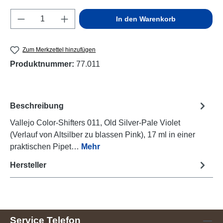
Produkt Anzahl: Gib den gewünschten Wert e
In den Warenkorb
Zum Merkzettel hinzufügen
Produktnummer:
77.011
Beschreibung
Vallejo Color-Shifters 011, Old Silver-Pale Violet
(Verlauf von Altsilber zu blassen Pink), 17 ml in einer
praktischen Pipet…
Mehr
Hersteller
Service Telefon