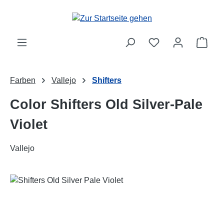
Zum Hauptinhalt springen
Ware
Farben
Vallejo
Shifters
Color Shifters Old Silver-Pale
Violet
Vallejo
Bildergalerie überspringen