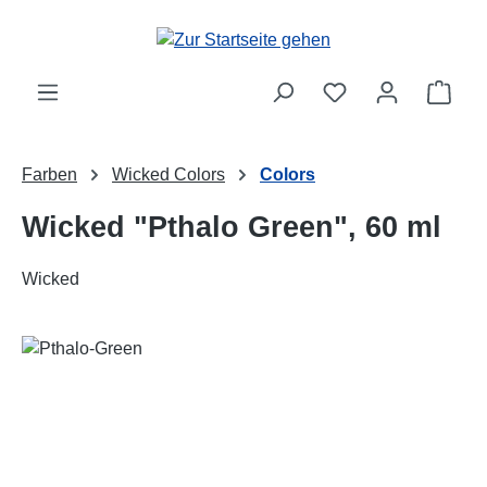
Zum Hauptinhalt springen
Ware
Farben
Wicked Colors
Colors
Wicked "Pthalo Green", 60 ml
Wicked
Bildergalerie überspringen