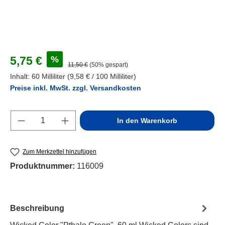
Verkaufspreis:
%
5,75 €
Regulärer Preis:
11,50 €
(50% gespart)
Inhalt:
60 Milliliter
(9,58 € / 100 Milliliter)
Preise inkl. MwSt. zzgl. Versandkosten
Produkt Anzahl: Gib den gewünschten Wert e
In den Warenkorb
Zum Merkzettel hinzufügen
Produktnummer:
116009
Beschreibung