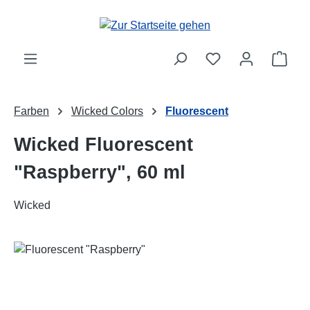
Zum Hauptinhalt springen
Ware
Farben
Wicked Colors
Fluorescent
Wicked Fluorescent
"Raspberry", 60 ml
Wicked
Bildergalerie überspringen