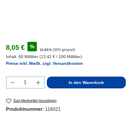
Verkaufspreis:
%
8,05 €
Regulärer Preis:
11,50 €
(30% gespart)
Inhalt:
60 Milliliter
(13,42 € / 100 Milliliter)
Preise inkl. MwSt. zzgl. Versandkosten
Produkt Anzahl: Gib den gewünschten Wert e
In den Warenkorb
Zum Merkzettel hinzufügen
Produktnummer:
116021