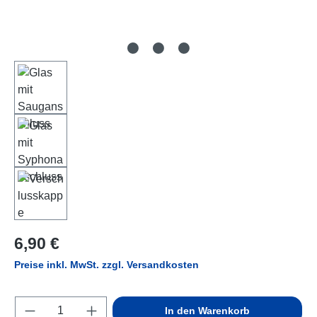
Regulärer Preis:
6,90 €
Preise inkl. MwSt. zzgl. Versandkosten
Produkt Anzahl: Gib den gewünschten Wert e
In den Warenkorb