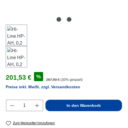
Verkaufspreis:
%
201,53 €
Regulärer Preis:
287,90 €
(30% gespart)
Preise inkl. MwSt. zzgl. Versandkosten
Produkt Anzahl: Gib den gewünschten Wert e
In den Warenkorb
Zum Merkzettel hinzufügen