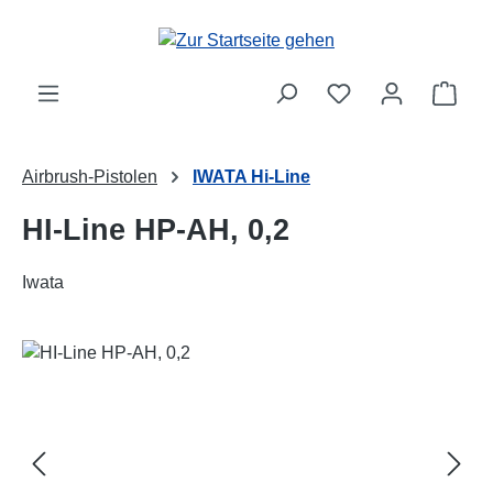
Zum Hauptinhalt springen
Ware
Airbrush-Pistolen
IWATA Hi-Line
HI-Line HP-AH, 0,2
Iwata
Bildergalerie überspringen