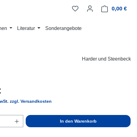
0,00 €
Ware
nen
Literatur
Sonderangebote
Harder und Steenbeck
eis:
€
MwSt. zzgl. Versandkosten
Anzahl: Gib den gewünschten Wert ein ode
In den Warenkorb