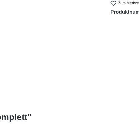
Zum Merkzet
Produktnu
omplett"