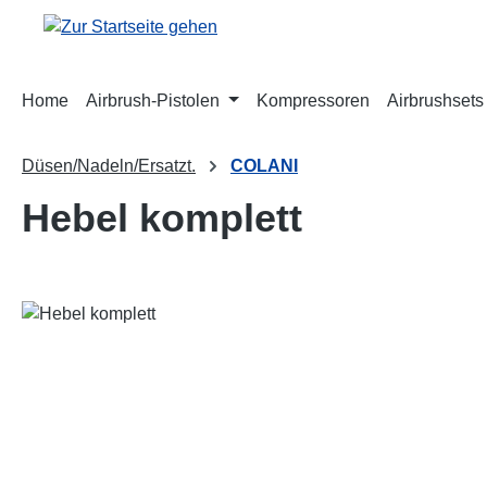
m Hauptinhalt springen
Zur Suche springen
Zur Hauptnavigation springen
Home
Airbrush-Pistolen
Kompressoren
Airbrushsets
Düsen/Nadeln/Ersatzt.
COLANI
Hebel komplett
Bildergalerie überspringen