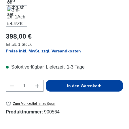
Regulärer Preis:
398,00 €
Inhalt:
1 Stück
Preise inkl. MwSt. zzgl. Versandkosten
Sofort verfügbar, Lieferzeit: 1-3 Tage
Produkt Anzahl: Gib den gewünschten Wert e
In den Warenkorb
Zum Merkzettel hinzufügen
Produktnummer:
900564