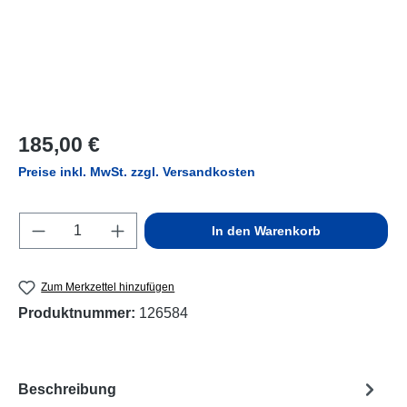
Regulärer Preis:
185,00 €
Preise inkl. MwSt. zzgl. Versandkosten
Produkt Anzahl: Gib den gewünschten Wert e
In den Warenkorb
Zum Merkzettel hinzufügen
Produktnummer:
126584
Beschreibung