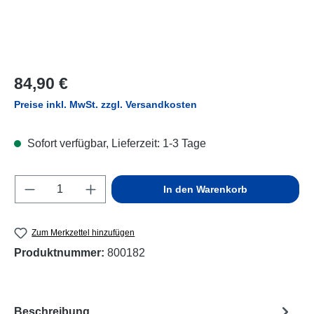
Regulärer Preis:
84,90 €
Preise inkl. MwSt. zzgl. Versandkosten
Sofort verfügbar, Lieferzeit: 1-3 Tage
Produkt Anzahl: Gib den gewünschten Wert e
In den Warenkorb
Zum Merkzettel hinzufügen
Produktnummer:
800182
Beschreibung