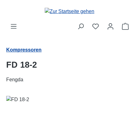
Zum Hauptinhalt springen
Ware
Kompressoren
FD 18-2
Fengda
Bildergalerie überspringen