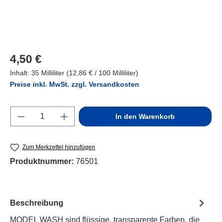
Regulärer Preis:
4,50 €
Inhalt:
35 Milliliter
(12,86 € / 100 Milliliter)
Preise inkl. MwSt. zzgl. Versandkosten
Produkt Anzahl: Gib den gewünschten Wert e
In den Warenkorb
Zum Merkzettel hinzufügen
Produktnummer:
76501
Beschreibung
MODEL WASH sind flüssige, transparente Farben, die