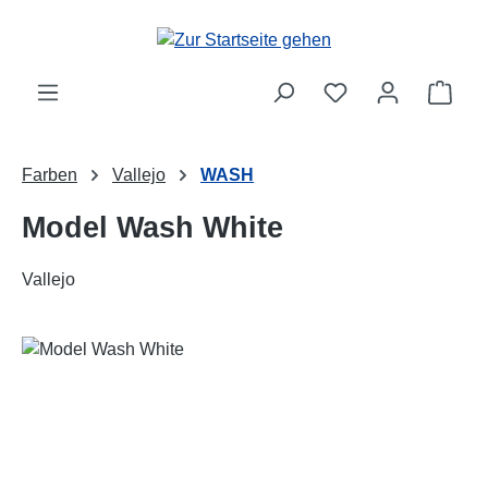
Zum Hauptinhalt springen
Ware
Farben
Vallejo
WASH
Model Wash White
Vallejo
Bildergalerie überspringen