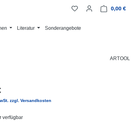
0,00 €
Ware
nen
Literatur
Sonderangebote
ARTOOL
eis:
€
MwSt. zzgl. Versandkosten
 verfügbar