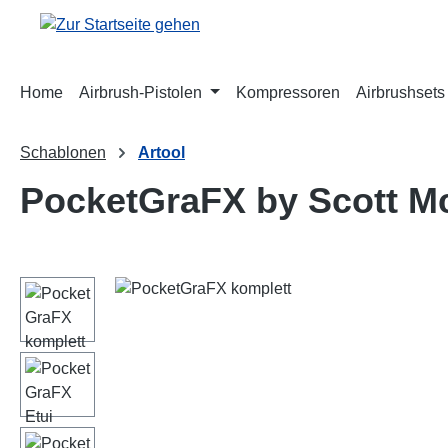
m Hauptinhalt springen
Zur Suche springen
Zur Hauptnavigation springen
Home
Airbrush-Pistolen
Kompressoren
Airbrushsets
Schablonen
Artool
PocketGraFX by Scott M
Bildergalerie überspringen