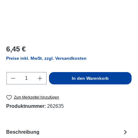
Regulärer Preis:
6,45 €
Preise inkl. MwSt. zzgl. Versandkosten
Produkt Anzahl: Gib den gewünschten Wert e
In den Warenkorb
Zum Merkzettel hinzufügen
Produktnummer:
262635
Beschreibung