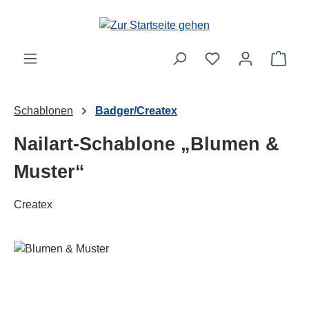
Zum Hauptinhalt springen
Ware
Schablonen
Badger/Createx
Nailart-Schablone „Blumen &
Muster“
Createx
Bildergalerie überspringen