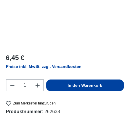
Regulärer Preis:
6,45 €
Preise inkl. MwSt. zzgl. Versandkosten
Produkt Anzahl: Gib den gewünschten Wert e
In den Warenkorb
Zum Merkzettel hinzufügen
Produktnummer:
262638