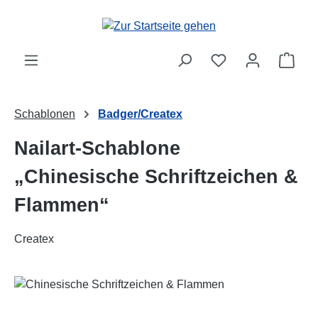
Zum Hauptinhalt springen
Ware
Schablonen
Badger/Createx
Nailart-Schablone
„Chinesische Schriftzeichen &
Flammen“
Createx
Bildergalerie überspringen