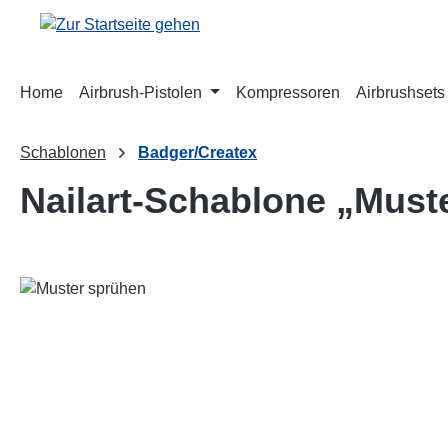
m Hauptinhalt springen
Zur Suche springen
Zur Hauptnavigation springen
Home
Airbrush-Pistolen
Kompressoren
Airbrushsets
Schablonen
Badger/Createx
Nailart-Schablone „Must
Bildergalerie überspringen