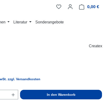
0,00 €
Ware
nen
Literatur
Sonderangebote
Createx
eis:
MwSt. zzgl. Versandkosten
Anzahl: Gib den gewünschten Wert ein ode
In den Warenkorb