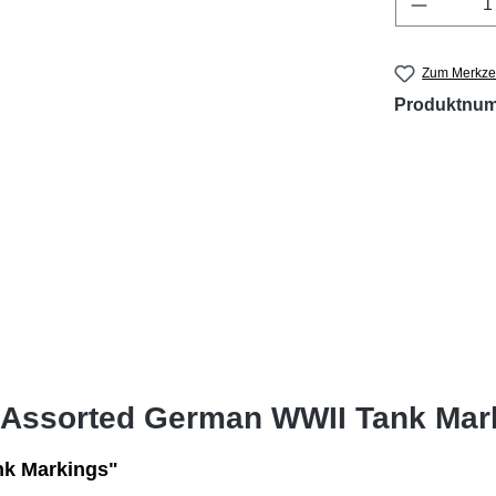
Produkt 
Zum Merkzet
Produktnu
 "Assorted German WWII Tank Mar
nk Markings"