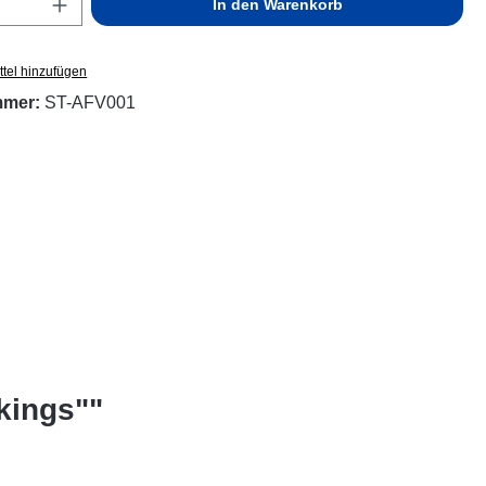
Anzahl: Gib den gewünschten Wert ein ode
In den Warenkorb
tel hinzufügen
mmer:
ST-AFV001
kings""