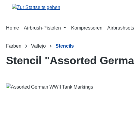
m Hauptinhalt springen
Zur Suche springen
Zur Hauptnavigation springen
Home
Airbrush-Pistolen
Kompressoren
Airbrushsets
Farben
Vallejo
Stencils
Stencil "Assorted Germ
Bildergalerie überspringen