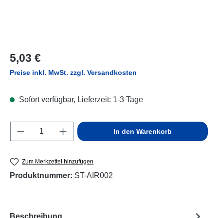
Regulärer Preis:
5,03 €
Preise inkl. MwSt. zzgl. Versandkosten
Sofort verfügbar, Lieferzeit: 1-3 Tage
Produkt Anzahl: Gib den gewünschten Wert e
In den Warenkorb
Zum Merkzettel hinzufügen
Produktnummer:
ST-AIR002
Beschreibung