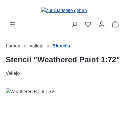
Zum Hauptinhalt springen
Ware
Farben
Vallejo
Stencils
Stencil "Weathered Paint 1:72"
Vallejo
Bildergalerie überspringen