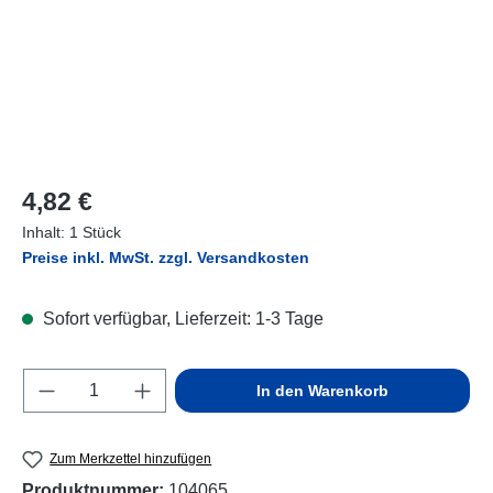
Regulärer Preis:
4,82 €
Inhalt:
1 Stück
Preise inkl. MwSt. zzgl. Versandkosten
Sofort verfügbar, Lieferzeit: 1-3 Tage
Produkt Anzahl: Gib den gewünschten Wert e
In den Warenkorb
Zum Merkzettel hinzufügen
Produktnummer:
104065