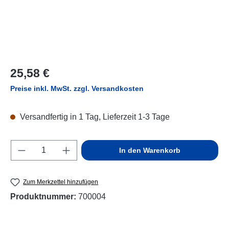
Regulärer Preis:
25,58 €
Preise inkl. MwSt. zzgl. Versandkosten
Versandfertig in 1 Tag, Lieferzeit 1-3 Tage
Produkt Anzahl: Gib den gewünschten Wert e
In den Warenkorb
Zum Merkzettel hinzufügen
Produktnummer:
700004