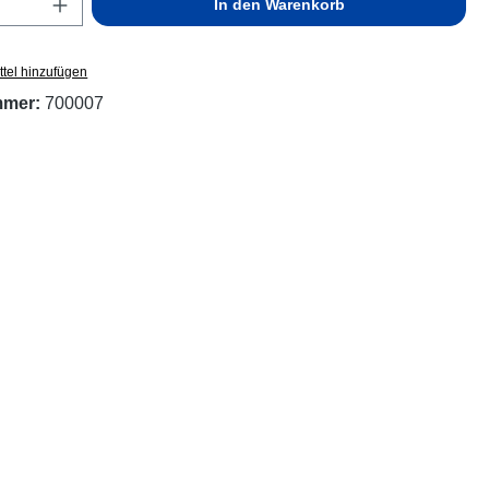
Anzahl: Gib den gewünschten Wert ein ode
In den Warenkorb
tel hinzufügen
mmer:
700007