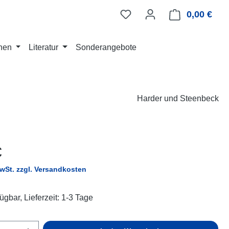
0,00 €
Ware
nen
Literatur
Sonderangebote
Harder und Steenbeck
eis:
€
MwSt. zzgl. Versandkosten
ügbar, Lieferzeit: 1-3 Tage