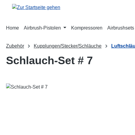
m Hauptinhalt springen
Zur Suche springen
Zur Hauptnavigation springen
Home
Airbrush-Pistolen
Kompressoren
Airbrushsets
Zubehör
Kupplungen/Stecker/Schläuche
Luftschlä
Schlauch-Set # 7
Bildergalerie überspringen