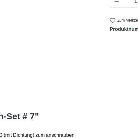
Produkt 
Zum Merkzet
Produktnu
-Set # 7"
G (mit Dichtung) zum anschrauben