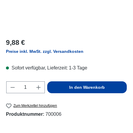
Regulärer Preis:
9,88 €
Preise inkl. MwSt. zzgl. Versandkosten
Sofort verfügbar, Lieferzeit: 1-3 Tage
Produkt Anzahl: Gib den gewünschten Wert e
In den Warenkorb
Zum Merkzettel hinzufügen
Produktnummer:
700006