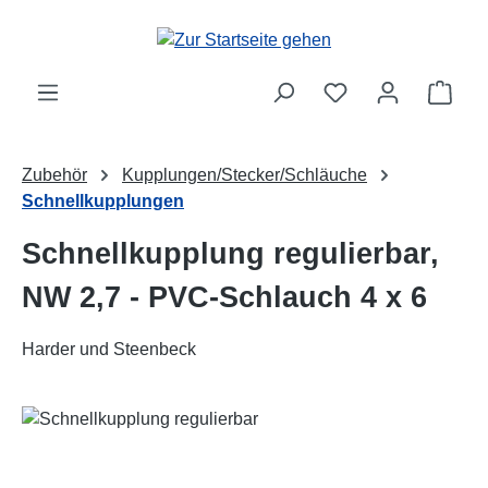
Zum Hauptinhalt springen
Ware
Zubehör
Kupplungen/Stecker/Schläuche
Schnellkupplungen
Schnellkupplung regulierbar,
NW 2,7 - PVC-Schlauch 4 x 6
Harder und Steenbeck
Bildergalerie überspringen