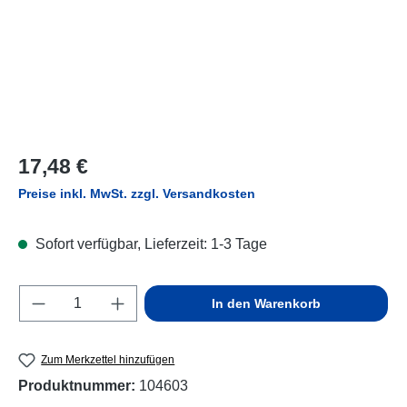
Regulärer Preis:
17,48 €
Preise inkl. MwSt. zzgl. Versandkosten
Sofort verfügbar, Lieferzeit: 1-3 Tage
Produkt Anzahl: Gib den gewünschten Wert e
In den Warenkorb
Zum Merkzettel hinzufügen
Produktnummer:
104603