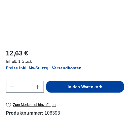
Regulärer Preis:
12,63 €
Inhalt:
1 Stück
Preise inkl. MwSt. zzgl. Versandkosten
Produkt Anzahl: Gib den gewünschten Wert e
In den Warenkorb
Zum Merkzettel hinzufügen
Produktnummer:
106393