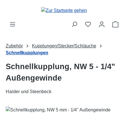
Zum Hauptinhalt springen
Ware
Zubehör
Kupplungen/Stecker/Schläuche
Schnellkupplungen
Schnellkupplung, NW 5 - 1/4"
Außengewinde
Harder und Steenbeck
Bildergalerie überspringen