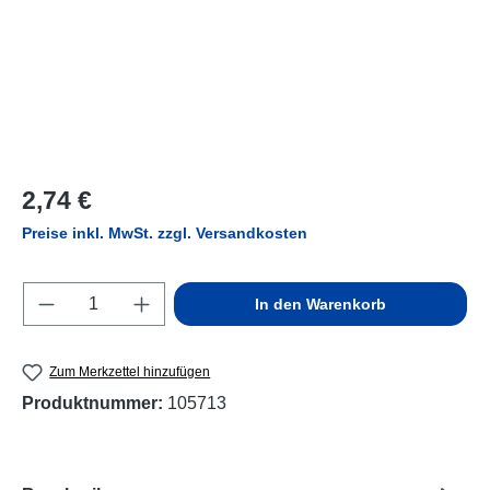
Regulärer Preis:
2,74 €
Preise inkl. MwSt. zzgl. Versandkosten
Produkt Anzahl: Gib den gewünschten Wert e
In den Warenkorb
Zum Merkzettel hinzufügen
Produktnummer:
105713