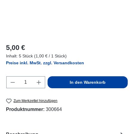
Regulärer Preis:
5,00 €
Inhalt:
5 Stück
(1,00 € / 1 Stück)
Preise inkl. MwSt. zzgl. Versandkosten
Produkt Anzahl: Gib den gewünschten Wert e
In den Warenkorb
Zum Merkzettel hinzufügen
Produktnummer:
300664