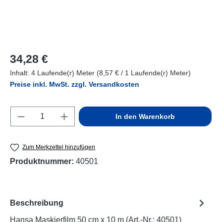
Regulärer Preis:
34,28 €
Inhalt:
4 Laufende(r) Meter
(8,57 € / 1 Laufende(r) Meter)
Preise inkl. MwSt. zzgl. Versandkosten
Produkt Anzahl: Gib den gewünschten Wert e
In den Warenkorb
Zum Merkzettel hinzufügen
Produktnummer:
40501
Beschreibung
Hansa Maskierfilm 50 cm x 10 m (Art.-Nr.: 40501)