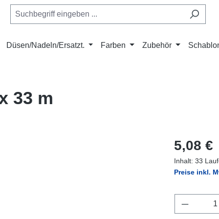
Düsen/Nadeln/Ersatzt.
Farben
Zubehör
Schablo
 x 33 m
Regulärer Pr
5,08 €
Inhalt:
33 Lauf
Preise inkl. 
Produkt 