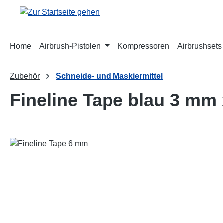
m Hauptinhalt springen
Zur Suche springen
Zur Hauptnavigation springen
Home
Airbrush-Pistolen
Kompressoren
Airbrushsets
Zubehör
Schneide- und Maskiermittel
Fineline Tape blau 3 mm
Bildergalerie überspringen