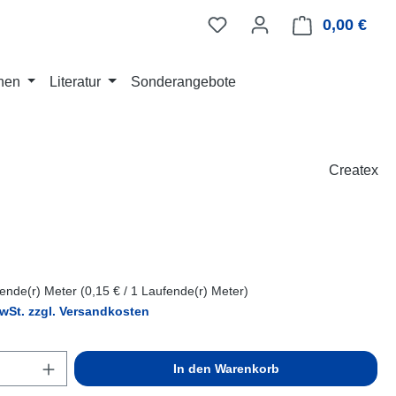
0,00 €
Ware
nen
Literatur
Sonderangebote
Createx
eis:
ende(r) Meter
(0,15 € / 1 Laufende(r) Meter)
MwSt. zzgl. Versandkosten
Anzahl: Gib den gewünschten Wert ein ode
In den Warenkorb