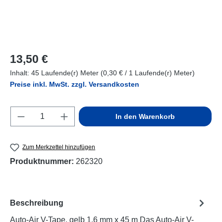
Regulärer Preis:
13,50 €
Inhalt:
45 Laufende(r) Meter
(0,30 € / 1 Laufende(r) Meter)
Preise inkl. MwSt. zzgl. Versandkosten
Produkt Anzahl: Gib den gewünschten Wert e
In den Warenkorb
Zum Merkzettel hinzufügen
Produktnummer:
262320
Beschreibung
Auto-Air V-Tape, gelb 1,6 mm x 45 m Das Auto-Air V-