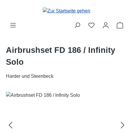
Zum Hauptinhalt springen
Ware
Airbrushset FD 186 / Infinity
Solo
Harder und Steenbeck
Bildergalerie überspringen