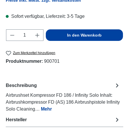
Preise inkl. MwSt. zzgl. Versandkosten
Sofort verfügbar, Lieferzeit: 3-5 Tage
Produkt Anzahl: Gib den gewünschten Wert e
In den Warenkorb
Zum Merkzettel hinzufügen
Produktnummer:
900701
Beschreibung
Airbrushset Kompressor FD 186 / Infinity Solo Inhalt:
Airbrushkompressor FD (AS) 186 Airbrushpistole Infinity
Solo Cleaning…
Mehr
Hersteller