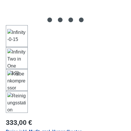
Regulärer Preis:
333,00 €