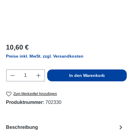
Regulärer Preis:
10,60 €
Preise inkl. MwSt. zzgl. Versandkosten
Produkt Anzahl: Gib den gewünschten Wert e
In den Warenkorb
Zum Merkzettel hinzufügen
Produktnummer:
702330
Beschreibung