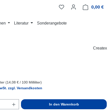
0,00 €
Ware
nen
Literatur
Sonderangebote
Createx
eis:
liter
(14,08 € / 100 Milliliter)
MwSt. zzgl. Versandkosten
Anzahl: Gib den gewünschten Wert ein ode
In den Warenkorb