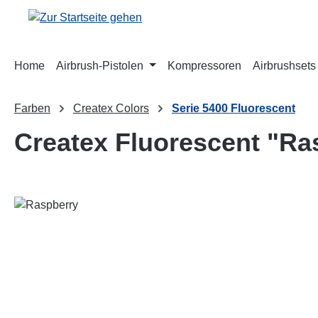
m Hauptinhalt springen
Zur Suche springen
Zur Hauptnavigation springen
Home
Airbrush-Pistolen
Kompressoren
Airbrushsets
Farben
Createx Colors
Serie 5400 Fluorescent
Createx Fluorescent "Ra
Bildergalerie überspringen