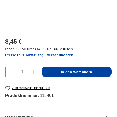
Regulärer Preis:
8,45 €
Inhalt:
60 Milliliter
(14,08 € / 100 Milliliter)
Preise inkl. MwSt. zzgl. Versandkosten
Produkt Anzahl: Gib den gewünschten Wert e
In den Warenkorb
Zum Merkzettel hinzufügen
Produktnummer:
115401