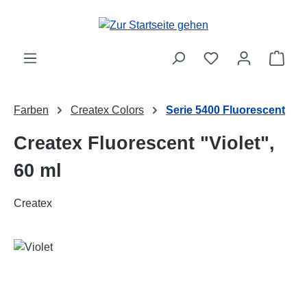
Zum Hauptinhalt springen
Ware
Farben
Createx Colors
Serie 5400 Fluorescent
Createx Fluorescent "Violet",
60 ml
Createx
Bildergalerie überspringen