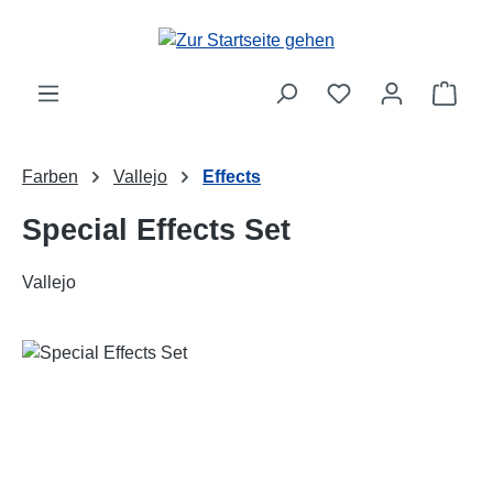
Zum Hauptinhalt springen
Ware
Farben
Vallejo
Effects
Special Effects Set
Vallejo
Bildergalerie überspringen