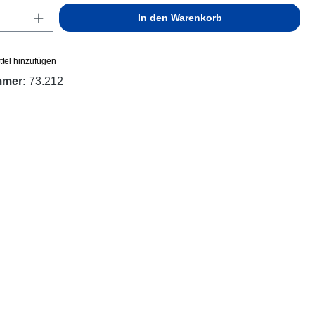
Anzahl: Gib den gewünschten Wert ein ode
In den Warenkorb
tel hinzufügen
mmer:
73.212