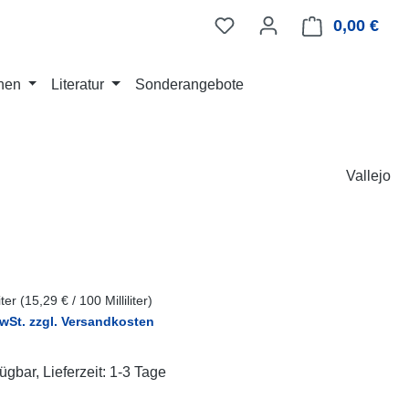
0,00 €
Ware
nen
Literatur
Sonderangebote
Vallejo
eis:
liter
(15,29 € / 100 Milliliter)
MwSt. zzgl. Versandkosten
ügbar, Lieferzeit: 1-3 Tage