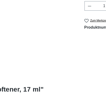
Produkt 
Zum Merkzet
Produktnu
ftener, 17 ml"