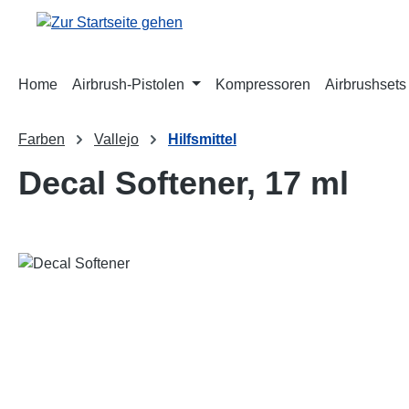
m Hauptinhalt springen
Zur Suche springen
Zur Hauptnavigation springen
Home
Airbrush-Pistolen
Kompressoren
Airbrushsets
Farben
Vallejo
Hilfsmittel
Decal Softener, 17 ml
Bildergalerie überspringen