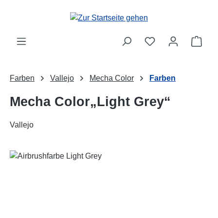
Zum Hauptinhalt springen
Ware
Farben
Vallejo
Mecha Color
Farben
Mecha Color„Light Grey“
Vallejo
Bildergalerie überspringen