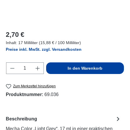
Regulärer Preis:
2,70 €
Inhalt:
17 Milliliter
(15,88 € / 100 Milliliter)
Preise inkl. MwSt. zzgl. Versandkosten
Produkt Anzahl: Gib den gewünschten Wert e
In den Warenkorb
Zum Merkzettel hinzufügen
Produktnummer:
69.036
Beschreibung
Mecha Color „Light Grey“, 17 ml in einer praktischen