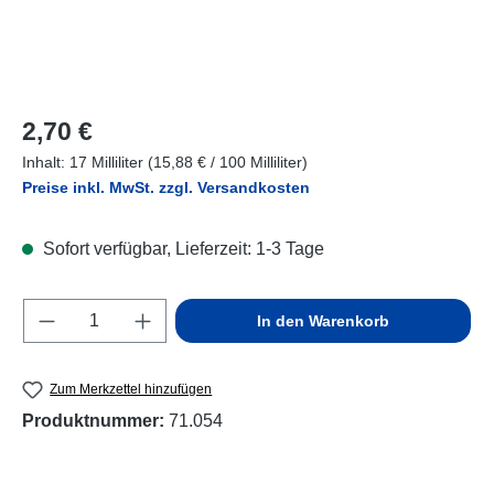
Regulärer Preis:
2,70 €
Inhalt:
17 Milliliter
(15,88 € / 100 Milliliter)
Preise inkl. MwSt. zzgl. Versandkosten
Sofort verfügbar, Lieferzeit: 1-3 Tage
Produkt Anzahl: Gib den gewünschten Wert e
In den Warenkorb
Zum Merkzettel hinzufügen
Produktnummer:
71.054