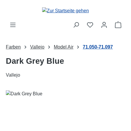
Zum Hauptinhalt springen
Ware
Farben
Vallejo
Model Air
71.050-71.097
Dark Grey Blue
Vallejo
Bildergalerie überspringen