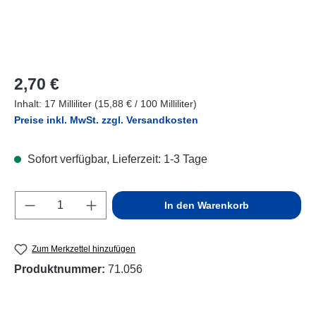
Regulärer Preis:
2,70 €
Inhalt:
17 Milliliter
(15,88 € / 100 Milliliter)
Preise inkl. MwSt. zzgl. Versandkosten
Sofort verfügbar, Lieferzeit: 1-3 Tage
Produkt Anzahl: Gib den gewünschten Wert e
In den Warenkorb
Zum Merkzettel hinzufügen
Produktnummer:
71.056