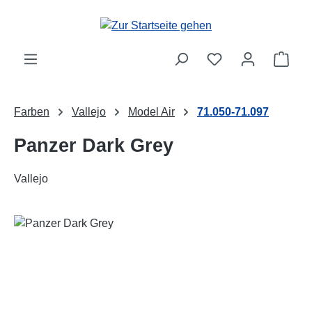
Zum Hauptinhalt springen
Ware
Farben
Vallejo
Model Air
71.050-71.097
Panzer Dark Grey
Vallejo
Bildergalerie überspringen