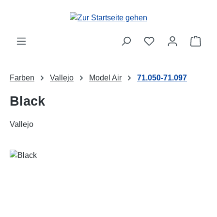
Zum Hauptinhalt springen
Ware
Farben
Vallejo
Model Air
71.050-71.097
Black
Vallejo
Bildergalerie überspringen