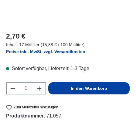
Regulärer Preis:
2,70 €
Inhalt:
17 Milliliter
(15,88 € / 100 Milliliter)
Preise inkl. MwSt. zzgl. Versandkosten
Sofort verfügbar, Lieferzeit: 1-3 Tage
Produkt Anzahl: Gib den gewünschten Wert e
In den Warenkorb
Zum Merkzettel hinzufügen
Produktnummer:
71.057