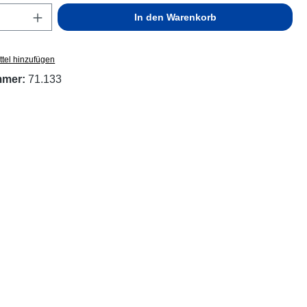
Anzahl: Gib den gewünschten Wert ein ode
In den Warenkorb
tel hinzufügen
mmer:
71.133