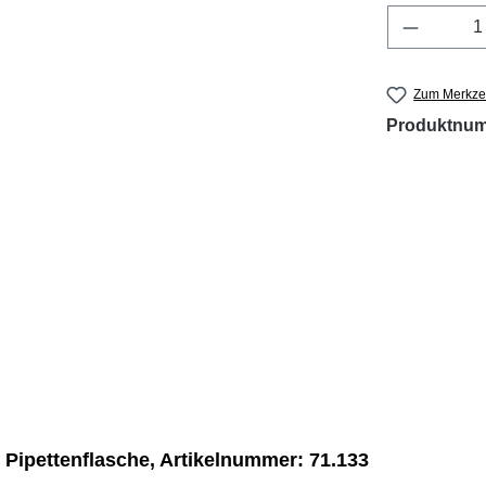
Produkt 
Zum Merkzet
Produktnu
n Pipettenflasche, Artikelnummer: 71.133