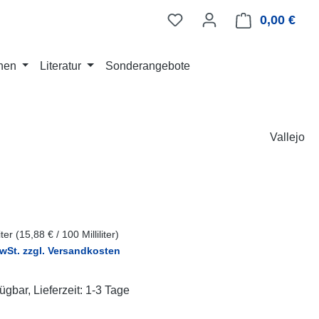
0,00 €
Ware
nen
Literatur
Sonderangebote
Vallejo
eis:
liter
(15,88 € / 100 Milliliter)
MwSt. zzgl. Versandkosten
ügbar, Lieferzeit: 1-3 Tage