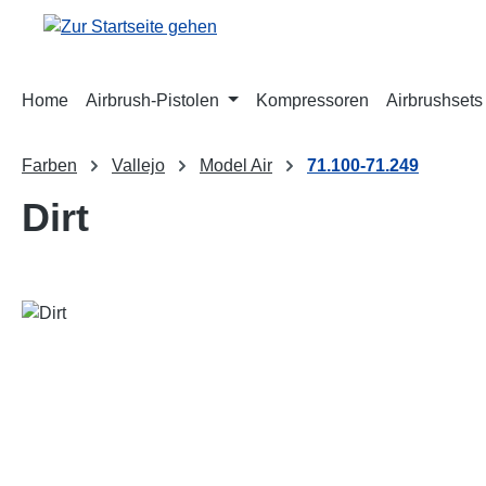
m Hauptinhalt springen
Zur Suche springen
Zur Hauptnavigation springen
Home
Airbrush-Pistolen
Kompressoren
Airbrushsets
Farben
Vallejo
Model Air
71.100-71.249
Dirt
Bildergalerie überspringen