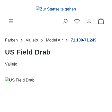
Zum Hauptinhalt springen
Ware
Farben
Vallejo
Model Air
71.100-71.249
US Field Drab
Vallejo
Bildergalerie überspringen