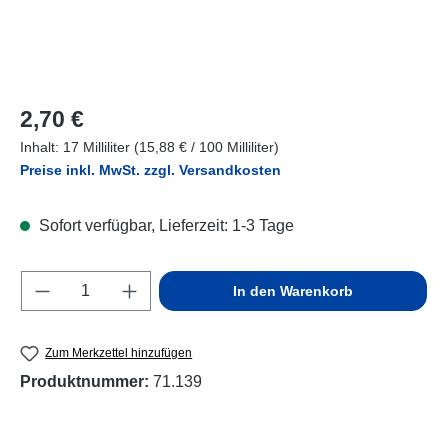
Regulärer Preis:
2,70 €
Inhalt:
17 Milliliter
(15,88 € / 100 Milliliter)
Preise inkl. MwSt. zzgl. Versandkosten
Sofort verfügbar, Lieferzeit: 1-3 Tage
Produkt Anzahl: Gib den gewünschten Wert e
In den Warenkorb
Zum Merkzettel hinzufügen
Produktnummer:
71.139